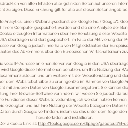
usdrücklich von allen Inhalten aller gelinkten Seiten auf unseren Int
icht zu eigen. Diese Erklärung gilt für alle auf diesen Seiten angebrac
e Analytics, einen Webanalysedienst der Google Inc. ("Google"). Go
 auf Ihrem Computer gespeichert werden und die eine Analyse der Be
Cookie erzeugten Informationen über Ihre Benutzung dieser Website 
USA übertragen und dort gespeichert. Im Falle der Aktivierung der I
resse von Google jedoch innerhalb von Mitgliedstaaten der Europäis
taaten des Abkommens über den Europäischen Wirtschaftsraum zuvo
ie volle IP-Adresse an einen Server von Google in den USA übertrage
e wird Google diese Informationen benutzen, um Ihre Nutzung der W
n zusammenzustellen und um weitere mit der Websitenutzung und de
ber dem Websitebetreiber zu erbringenDie im Rahmen von Google An
nicht mit anderen Daten von Google zusammengeführt. Sie können di
ung Ihrer Browser-Software verhindern; wir weisen Sie jedoch darauf 
he Funktionen dieser Website vollumfänglich werden nutzen können.
ie erzeugten und auf Ihre Nutzung der Website bezogenen Daten (ink
 Daten durch Google verhindern, indem sie das unter dem folgenden 
herunterladen und installieren.
Der aktuelle Link ist:
http://tools.google.com/dlpage/gaoptout?hl=d