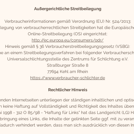
Außergerichtliche Streitbeilegung
Verbraucherinformationen gemäß Verordnung (EU) Nr. 524/2013:
eilegung von verbraucherrechtlichen Streitigkeiten hat die Europäisc
Online-Streitbeilegung (OS) eingerichtet:
http://ec.europa.eu/consumers/odr/
Hinweis gemäß § 36 Verbraucherstreitbeilegungsgesetz (VSBG):
me an einem Streitbeilegungsverfahren bei folgender Verbraucherschl
Universalschlichtungsstelle des Zentrums für Schlichtung e.V.
Straßburger Straße 8
77694 Kehl am Rhein
https://www.verbraucher-schlichter.de
Rechtlicher Hinweis
enden Internetseiten unterliegen der ständigen inhaltlichen und opti
 keine Haftung auf Vollständigkeit und Richtigkeit des Inhaltes ü
ai 1998 - 312 O 85/98 - "Haftung für Links" hat das Landgericht (LG)
ingung eines Links, die Inhalte der gelinkten Seite ggf. mit zu veran
dadurch verhindert werden, dass man sich ausdrücklich von diesen Inh