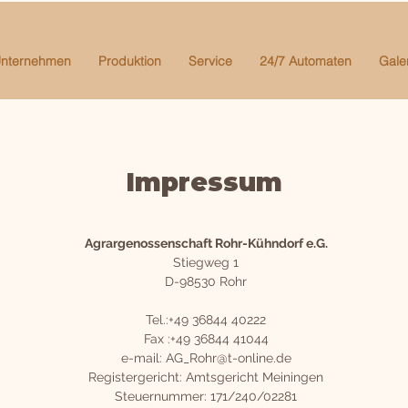
nternehmen
Produktion
Service
24/7 Automaten
Gale
Impressum
Agrargenossenschaft Rohr-Kühndorf e.G.
Stiegweg 1
D-98530 Rohr
Tel.:+49 36844 40222
Fax :+49 36844 41044
e-mail: AG_Rohr@t-online.de
Registergericht: Amtsgericht Meiningen
Steuernummer: 171/240/02281