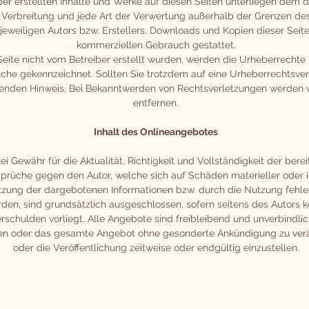
ber erstellten Inhalte und Werke auf diesen Seiten unterliegen dem 
g, Verbreitung und jede Art der Verwertung außerhalb der Grenzen d
eweiligen Autors bzw. Erstellers. Downloads und Kopien dieser Seite 
kommerziellen Gebrauch gestattet.
 Seite nicht vom Betreiber erstellt wurden, werden die Urheberrechte
solche gekennzeichnet. Sollten Sie trotzdem auf eine Urheberrechts
henden Hinweis. Bei Bekanntwerden von Rechtsverletzungen werden 
entfernen.
Inhalt des Onlineangebotes
i Gewähr für die Aktualität, Richtigkeit und Vollständigkeit der bere
rüche gegen den Autor, welche sich auf Schäden materieller oder id
zung der dargebotenen Informationen bzw. durch die Nutzung fehler
den, sind grundsätzlich ausgeschlossen, sofern seitens des Autors k
rschulden vorliegt. Alle Angebote sind freibleibend und unverbindlic
eiten oder das gesamte Angebot ohne gesonderte Ankündigung zu ver
oder die Veröffentlichung zeitweise oder endgültig einzustellen.